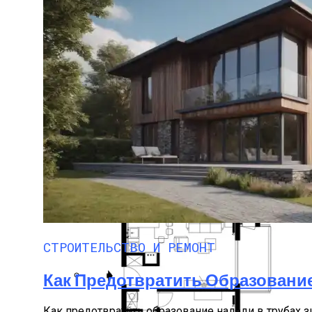
Акустический Комфорт В Офисах С Фа
ПРОТИВОПОЖАРНЫЕ ОКНА Е60
Манила — Сказочный Город
СТРОИТЕЛЬСТВО И РЕМОНТ
Как Предотвратить Образование
Нанесение Гидроизоляции С Микросфе
Как предотвратить образование наледи в трубах з