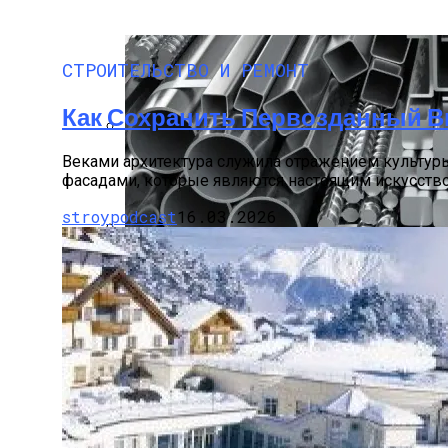
СТРОИТЕЛЬСТВО И РЕМОНТ
Как Сохранить Первозданный В
Один День В Москве
Веками архитектура служила отражением культуры
фасадами, которые являются настоящим искусством
stroypodcast
16.03.2026
Монтаж Фасада С Вентиляцией И Гидро
Лист Сталь 40Х: Особенности И Примен