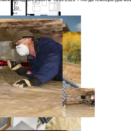
тир В Одну
ниевые Конструкции