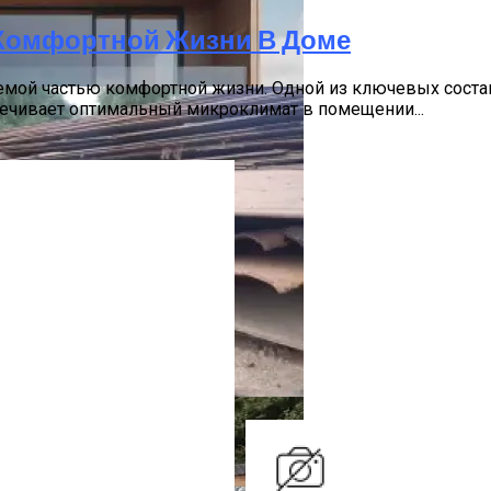
 Комфортной Жизни В Доме
лемой частью комфортной жизни. Одной из ключевых сост
печивает оптимальный микроклимат в помещении...
ой Штукатуркой
иала