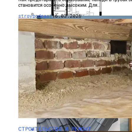
становится особенно высоким. Для...
stroypodcast
16.03.2026
Перепланировка (объединение) 2х Квар
Поездка В Волковыск
Влияние Ветровой Нагрузки На Алюми
СТРОИТЕЛЬСТВО И РЕМОНТ