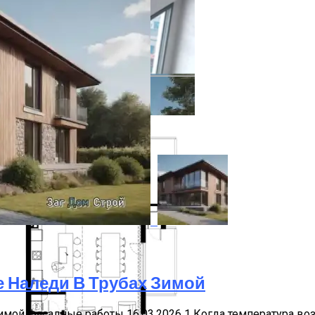
садными Системами
 Наледи В Трубах Зимой
рами Для Защиты
имой Фасадные работы 16.03.2026 1 Когда температура воз