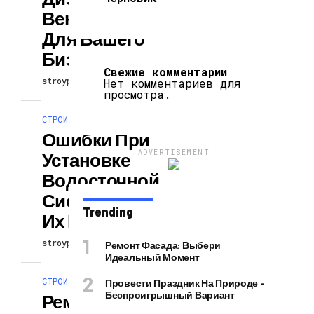
Вентфасадов
Для Вашего
Бизнеса
Свежие комментарии
stroypodcast
29.04.2026
Нет комментариев для
просмотра.
СТРОИТЕЛЬСТВО И РЕМОНТ
Ошибки При
ADVERTISEMENT
Установке
Водосточной
Системы И Как
Trending
Их Избежать
stroypodcast
29.04.2026
Ремонт Фасада: Выбери
Идеальный Момент
СТРОИТЕЛЬСТВО И РЕМОНТ
Провести Праздник На Природе –
Беспроигрышный Вариант
Ремонт Цоколя