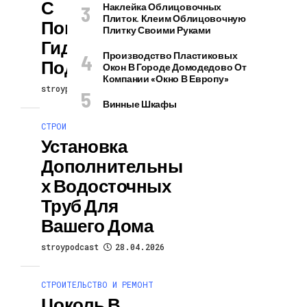
С
Наклейка Облицовочных
Плиток. Клеим Облицовочную
Повреждённой
Плитку Своими Руками
Гидроизоляцией
Производство Пластиковых
Под Ключ
Окон В Городе Домодедово От
Компании «Окно В Европу»
stroypodcast
28.04.2026
Винные Шкафы
СТРОИТЕЛЬСТВО И РЕМОНТ
Установка
Дополнительны
Х Водосточных
Труб Для
Вашего Дома
stroypodcast
28.04.2026
СТРОИТЕЛЬСТВО И РЕМОНТ
Цоколь В