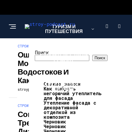
ТУРИЗМ И
ПУТЕШЕСТВИЯ
СТРОИТЕЛЬСТВО И РЕМОНТ
Поиск
Ошибки При
СТРОИТЕЛЬСТВО И
Поиск
РЕМОНТ
Монтаже
Водостоков И
Как Их Избежать
Свежие записи
АРХИТЕКТУРА И
Как выбрать
ДИЗАЙН
stroypodcast
29.04.2026
негорючий утеплитель
для фасада
Утепление фасада с
СТРОИТЕЛЬСТВО И РЕМОНТ
декоративной
отделкой из
Современные
композита
Тренды В
Черновик
Черновик
Дизайне
Черновик