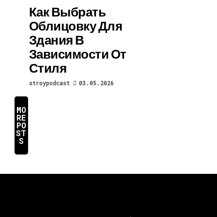
Как Выбрать
Облицовку Для
Здания В
Зависимости От
Стиля
stroypodcast
03.05.2026
MO
RE
PO
ST
S