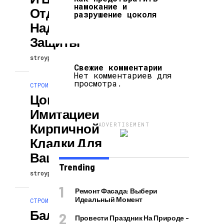
намокание и
Отделка Для
разрушение цоколя
Надежности И
Защиты
stroypodcast
04.05.2026
Свежие комментарии
Нет комментариев для
просмотра.
СТРОИТЕЛЬСТВО И РЕМОНТ
Цоколь С
Имитацией
Кирпичной
ADVERTISEMENT
Кладки Для
Вашего Дома
Trending
stroypodcast
04.05.2026
Ремонт Фасада: Выбери
Идеальный Момент
СТРОИТЕЛЬСТВО И РЕМОНТ
Балконы С
Провести Праздник На Природе –