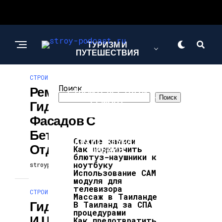
ТУРИЗМ И
ПУТЕШЕСТВИЯ
СТРОИТЕЛЬСТВО И РЕМОНТ
Поиск
Ремонт
СТРОИТЕЛЬСТВО И
Поиск
РЕМОНТ
Гидроизоляции
Фасадов С
Бетонной
Свежие записи
АРХИТЕКТУРА И
Отделкой
Как подключить
ДИЗАЙН
блютуз-наушники к
ноутбуку
stroypodcast
04.05.2026
Использование CAM
модуля для
телевизора
СТРОИТЕЛЬСТВО И РЕМОНТ
Массаж в Таиланде
Гидроизоляция
В Таиланд за СПА
процедурами
И Цокольная
Как предотвратить