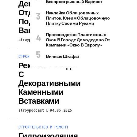
Декоративной
Беспроигрышный Вариант
Отделкой И
Наклейка Облицовочных
Плиток. Клеим Облицовочную
Подсветкой Для
Плитку Своими Руками
Вашего Дома
Производство Пластиковых
stroypodcast
Окон В Городе Домодедово От
04.05.2026
Компании «Окно В Европу»
Винные Шкафы
СТРОИТЕЛЬСТВО И РЕМОНТ
Ремонт Фасада
С
Декоративными
Каменными
Вставками
stroypodcast
04.05.2026
СТРОИТЕЛЬСТВО И РЕМОНТ
Гидроизоляция