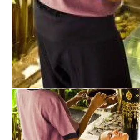
Выбор Однокомнатной Квартиры
Поездка В Волгоград
Решения Для Скрытого Водоотвода В
Фасадах Современных Зданий
Лист Стальной Б/у: Особенности