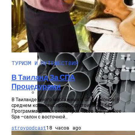
Материала
Отдых В Днепропетровске
ТУРИЗМ И ПУТЕШЕСТВИЯ
В Таиланд За СПА
Процедурами
В Таиланде много массажных и СПА-салонов. В
Акустический Комфорт В Офисах С
среднем комплекс процедур стоит 3500 бат.
Фасадными Системами
Программа длится около трех часов. Banyan Tree
Spa –салон с восточной...
Лист Сталь 40Х: Особенности И
Применение
stroypodcast
18 часов ago