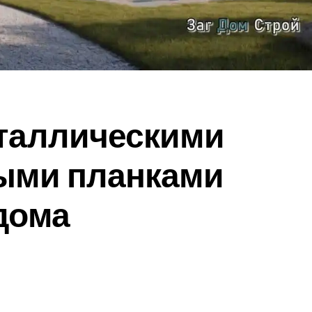
еталлическими
ыми планками
дома