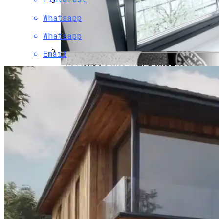
Whatsapp
Декоративные Элементы Фасада Для
Стильного Частного Дома
Whatsapp
Email
ПРОТИВОПОЖАРНЫЕ ОКНА Е60
В Таиланд За СПА Процедурами