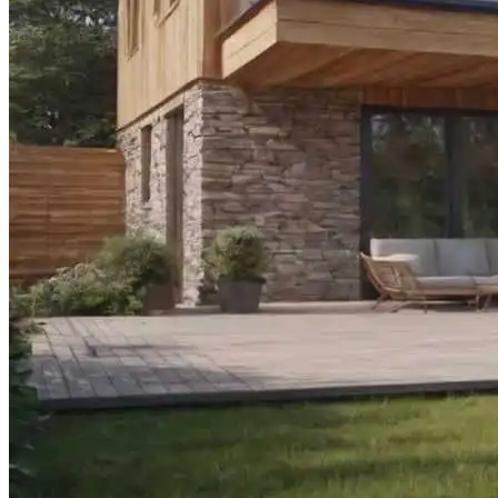
Как Подключить Блютуз-Наушники К
Ноутбуку
Перепланировка (объединение) 2х
Квартир В Одну
Озеро Нясиярви, Финляндия
Использование CAM Модуля Для
Телевизора