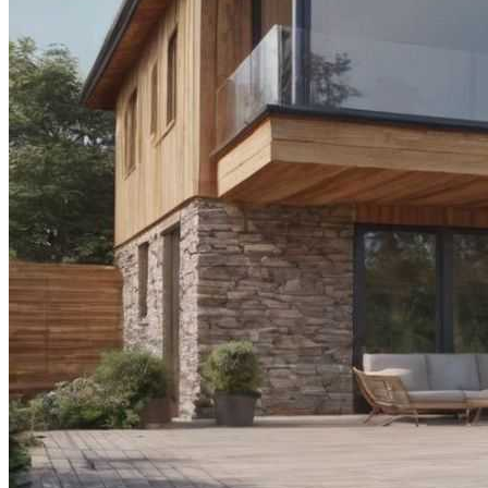
Материала
Отдых В Днепропетровске
Решения Для Скрытого Водоотвода В
Фасадах Современных Зданий
Лист Сталь 40Х: Особенности И
Применение