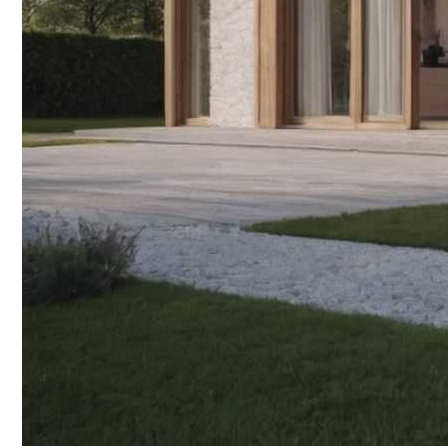
Отдых В Днепропетровске
Влияние Ветровой Нагрузки На Алюми
Лист Сталь 40Х: Особенности И Примен