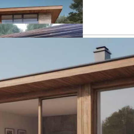
рами Для Защиты
иала