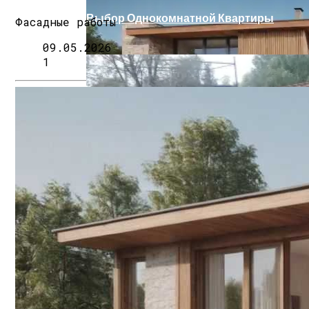
Выбор Однокомнатной Квартиры
Фасадные работы
09.05.2026
1
Поездка В Волгоград
Нанесение Гидроизоляции С Микросфе
Лист Стальной Б/у: Особенности Матер