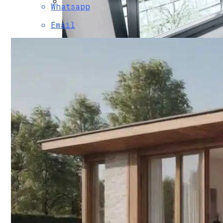
Whatsapp
Как Предотвратить Намокание И Разру
Email
ПРОТИВОПОЖАРНЫЕ ОКНА Е60
В Таиланд За СПА Процедурами
Решения Для Скрытого Водоотвода В 