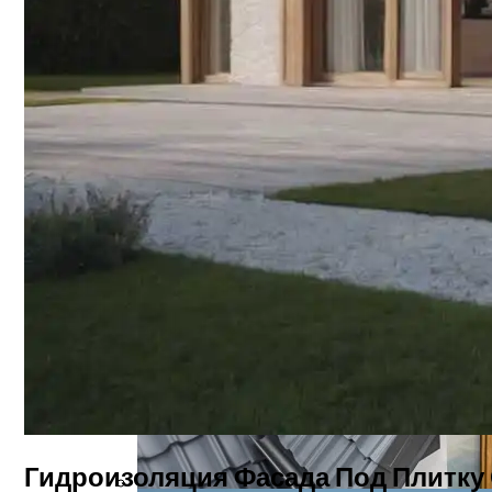
Перепланировка (объединение) 2х Квар
Озеро Нясиярви, Финляндия
Акустический Комфорт В Офисах С Фа
Гидроизоляция Фасада Под Плитку