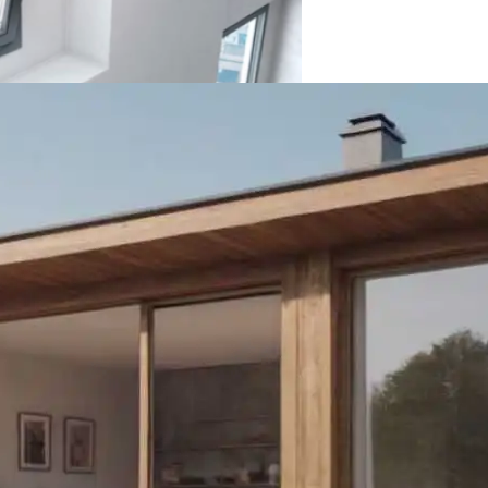
шение Цоколя
Фасадах Современных Зданий