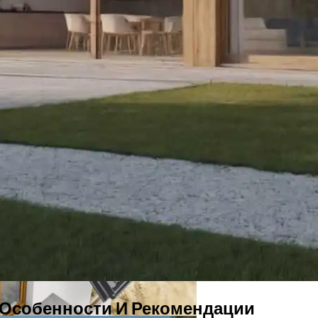
тир В Одну
садными Системами
 Особенности И Рекомендации