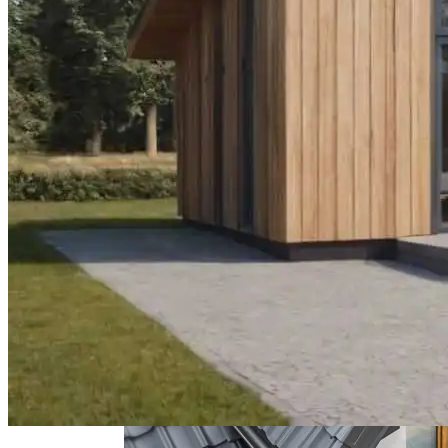
Нанесение Гидроизоляции С
Микросферами Для Защиты
Перепланировка (объединение) 2х
Квартир В Одну
Отдых В Красноярске
Влияние Ветровой Нагрузки На
Алюминиевые Конструкции