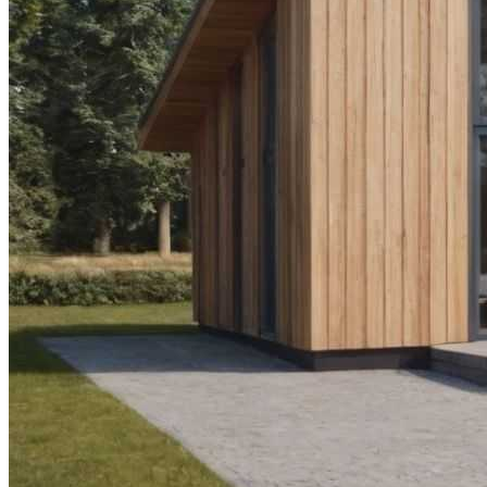
Материала
Поездка В Волковыск
Монтаж Фасада С Вентиляцией И
Гидроизоляцией Под Ключ
Лист Сталь 40Х: Особенности И
Применение