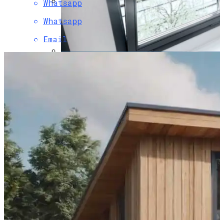
Whatsapp
Акустический Комфорт В Офисах С
Whatsapp
Фасадными Системами
Email
ПРОТИВОПОЖАРНЫЕ ОКНА Е60
Отдых В Днепропетровске