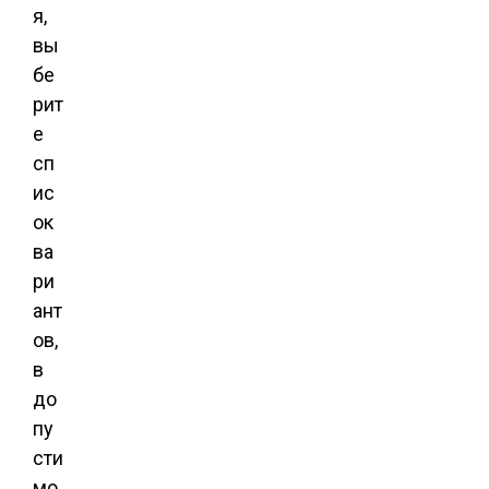
я,
вы
бе
рит
е
сп
ис
ок
ва
ри
ант
ов,
в
до
пу
сти
мо