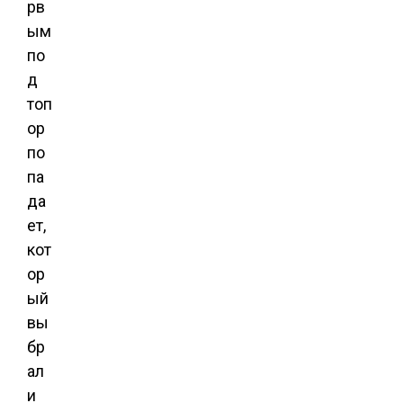
рв
ым
по
д
топ
ор
по
па
да
ет,
кот
ор
ый
вы
бр
ал
и