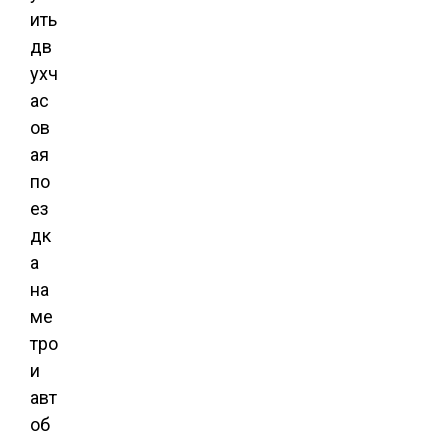
ить
дв
ухч
ас
ов
ая
по
ез
дк
а
на
ме
тро
и
авт
об