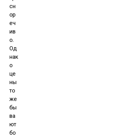
сн
ор
еч
ив
о.
Од
нак
о
це
ны
то
же
бы
ва
ют
бо