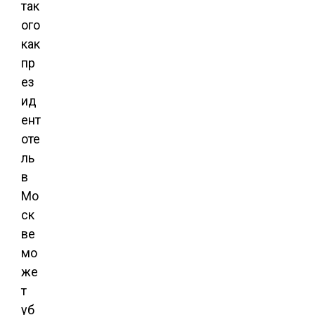
так
ого
как
пр
ез
ид
ент
оте
ль
в
Мо
ск
ве
мо
же
т
уб