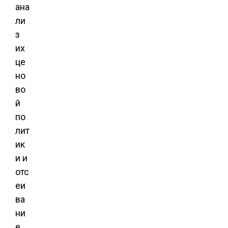
ана
ли
з
их
це
но
во
й
по
лит
ик
и и
отс
еи
ва
ни
е,