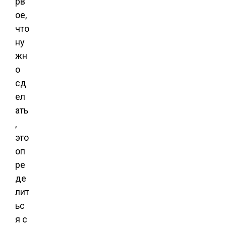
рв
ое,
что
ну
жн
о
сд
ел
ать
,
это
оп
ре
де
лит
ьс
я с