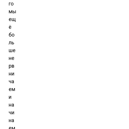
го
мы
ещ
ё
бо
ль
ше
не
рв
ни
ча
ем
и
на
чи
на
ем