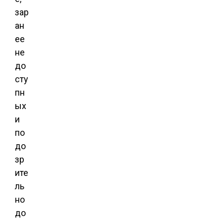
зар
ан
ее
не
до
сту
пн
ых
и
по
до
зр
ите
ль
но
до