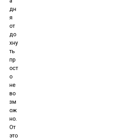
а
дн
я
от
до
хну
ть
пр
ост
о
не
во
зм
ож
но.
От
это