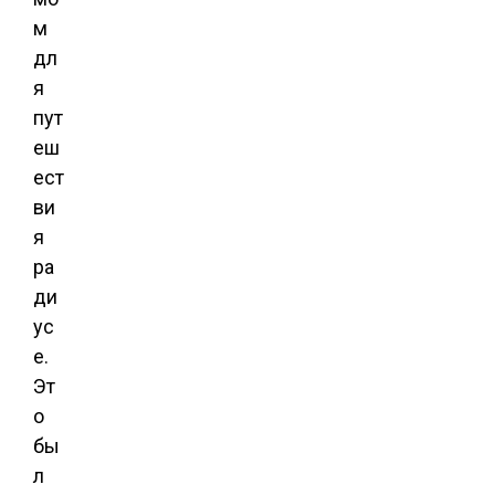
м
дл
я
пут
еш
ест
ви
я
ра
ди
ус
е.
Эт
о
бы
л