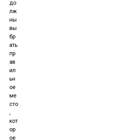
до
лж
ны
вы
бр
ать
пр
ав
ил
ьн
ое
ме
сто
,
кот
ор
ое