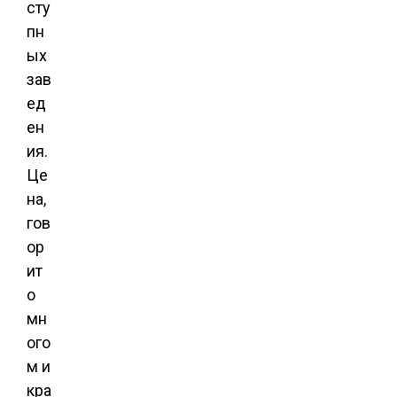
сту
пн
ых
зав
ед
ен
ия.
Це
на,
гов
ор
ит
о
мн
ого
м и
кра