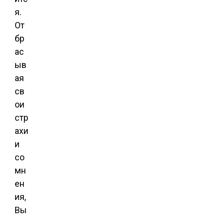
я.
От
бр
ас
ыв
ая
св
ои
стр
ахи
и
со
мн
ен
ия,
Вы