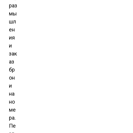
раз
мы
шл
ен
ия
и
зак
аз
бр
он
и
на
но
ме
ра.
Пе