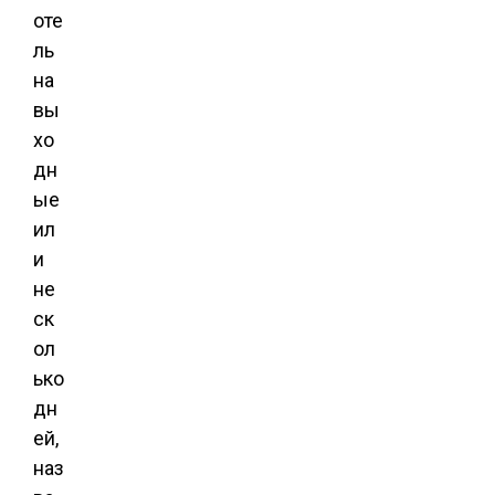
оте
ль
на
вы
хо
дн
ые
ил
и
не
ск
ол
ько
дн
ей
,
наз