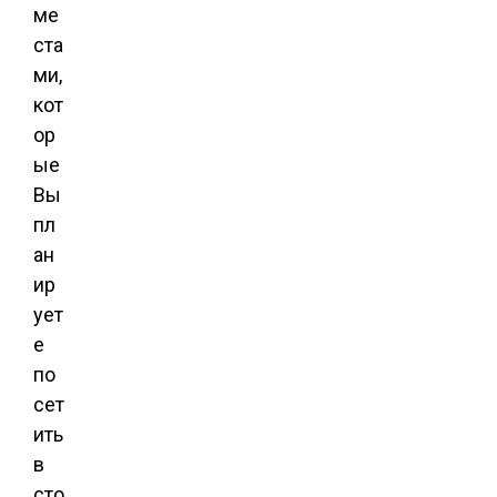
ме
ста
ми,
кот
ор
ые
Вы
пл
ан
ир
ует
е
по
сет
ить
в
сто