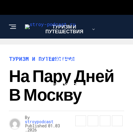
ТУРИЗМ И
ПУТЕШЕСТВИЯ
СТРОИТЕЛЬСТВО И
ТУРИЗМ И ПУТЕШЕСТВИЯ
РЕМОНТ
На Пару Дней
АРХИТЕКТУРА И
В Москву
ДИЗАЙН
By
stroypodcast
Published
01.03
.2026