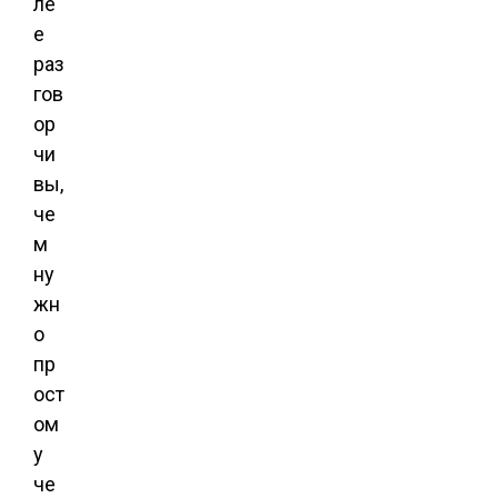
ле
е
раз
гов
ор
чи
вы,
че
м
ну
жн
о
пр
ост
ом
у
че