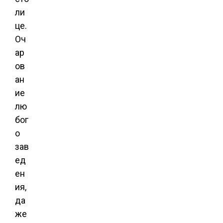
ли
це.
Оч
ар
ов
ан
ие
лю
бог
о
зав
ед
ен
ия,
да
же