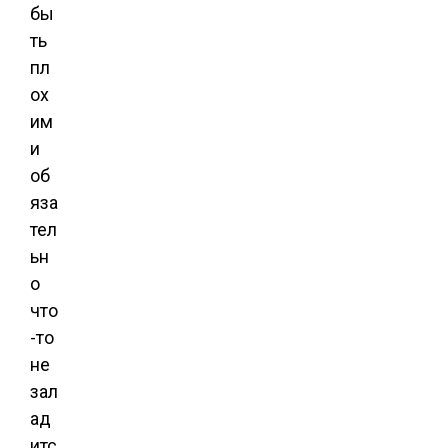
бы
ть
пл
ох
им
и
об
яза
тел
ьн
о
что
-то
не
зал
ад
итс