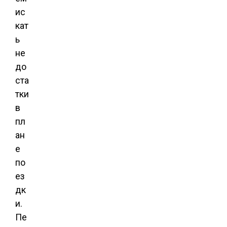
ис
кат
ь
не
до
ста
тки
в
пл
ан
е
по
ез
дк
и.
Пе