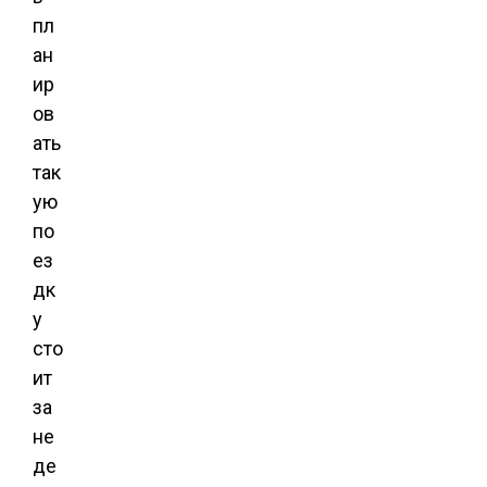
пл
ан
ир
ов
ать
так
ую
по
ез
дк
у
сто
ит
за
не
де