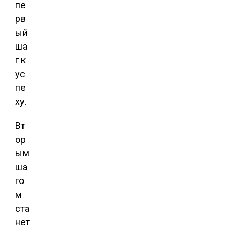
пе
рв
ый
ша
г к
ус
пе
ху.
Вт
ор
ым
ша
го
м
ста
нет