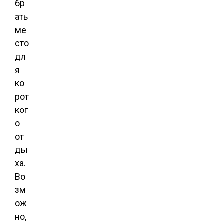
бр
ать
ме
сто
дл
я
ко
рот
ког
о
от
ды
ха.
Во
зм
ож
но,