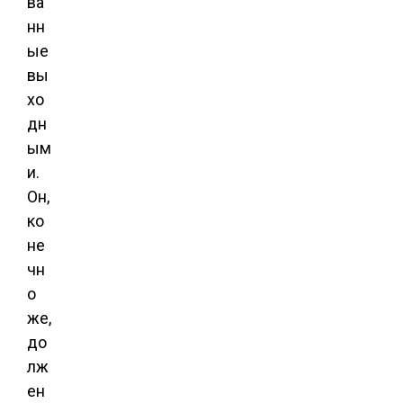
ва
нн
ые
вы
хо
дн
ым
и.
Он,
ко
не
чн
о
же,
до
лж
ен