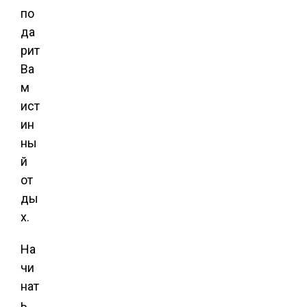
по
да
рит
Ва
м
ист
ин
ны
й
от
ды
х.
На
чи
нат
ь