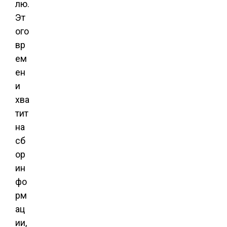
лю.
Эт
ого
вр
ем
ен
и
хва
тит
на
сб
ор
ин
фо
рм
ац
ии,