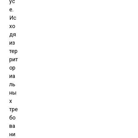
ус
е.
Ис
хо
дя
из
тер
рит
ор
иа
ль
ны
х
тре
бо
ва
ни