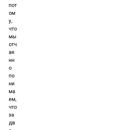
пот
ом
у,
что
мы
отч
ая
нн
о
по
ни
ма
ем,
что
за
дв