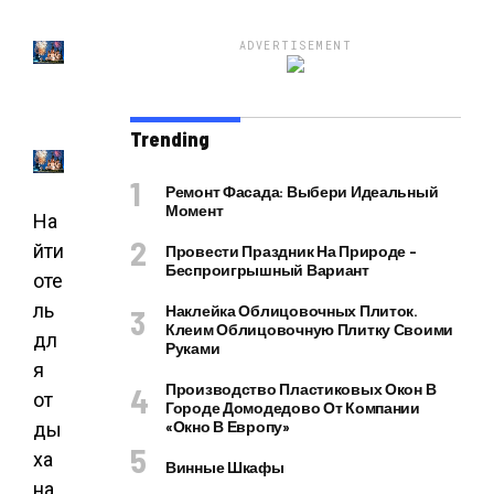
ADVERTISEMENT
Trending
Ремонт Фасада: Выбери Идеальный
Момент
На
йти
Провести Праздник На Природе –
Беспроигрышный Вариант
оте
ль
Наклейка Облицовочных Плиток.
Клеим Облицовочную Плитку Своими
дл
Руками
я
Производство Пластиковых Окон В
от
Городе Домодедово От Компании
«Окно В Европу»
ды
ха
Винные Шкафы
на