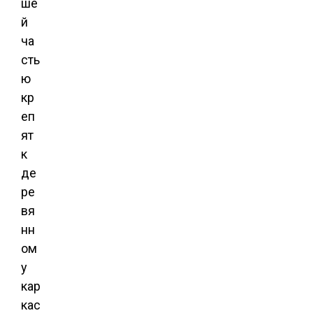
ше
й
ча
сть
ю
кр
еп
ят
к
де
ре
вя
нн
ом
у
кар
кас