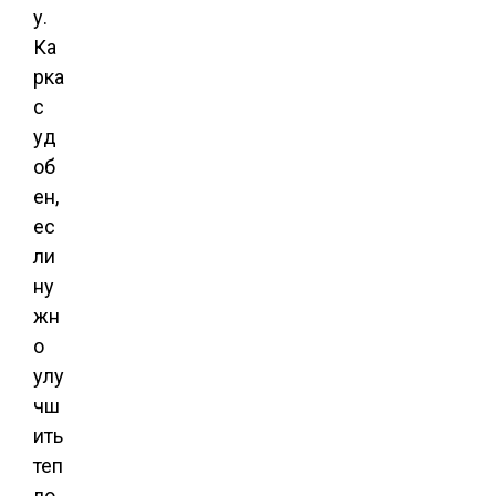
у.
Ка
рка
с
уд
об
ен,
ес
ли
ну
жн
о
улу
чш
ить
теп
ло