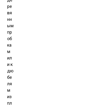
ре
вя
нн
ым
пр
об
ка
м
ил
и к
дю
бе
ля
м
из
пл