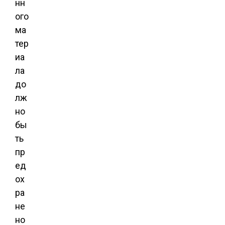
нн
ого
ма
тер
иа
ла
до
лж
но
бы
ть
пр
ед
ох
ра
не
но