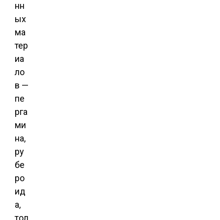
нн
ых
ма
тер
иа
ло
в —
пе
рга
ми
на,
ру
бе
ро
ид
а,
тол