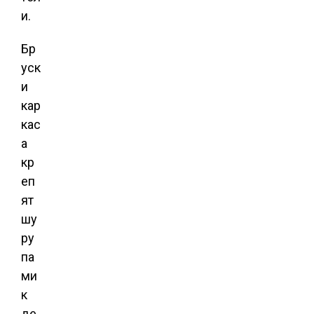
и.
Бр
уск
и
кар
кас
а
кр
еп
ят
шу
ру
па
ми
к
де