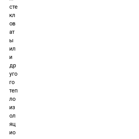
сте
кл
ов
ат
ы
ил
и
др
уго
го
теп
ло
из
ол
яц
ио