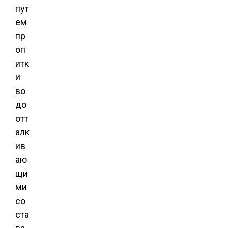
пут
ем
пр
оп
итк
и
во
до
отт
алк
ив
аю
щи
ми
со
ста