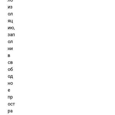
из
ол
яц
ию,
зап
ол
ни
в
св
об
од
но
е
пр
ост
ра