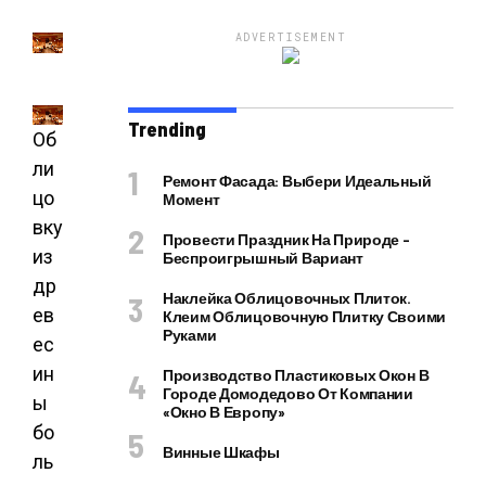
ADVERTISEMENT
Trending
Об
ли
Ремонт Фасада: Выбери Идеальный
цо
Момент
вку
Провести Праздник На Природе –
из
Беспроигрышный Вариант
др
Наклейка Облицовочных Плиток.
ев
Клеим Облицовочную Плитку Своими
Руками
ес
ин
Производство Пластиковых Окон В
Городе Домодедово От Компании
ы
«Окно В Европу»
бо
Винные Шкафы
ль