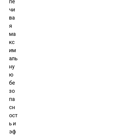
пе
чи
ва
я
ма
кс
им
аль
ну
ю
бе
зо
па
сн
ост
ь и
эф