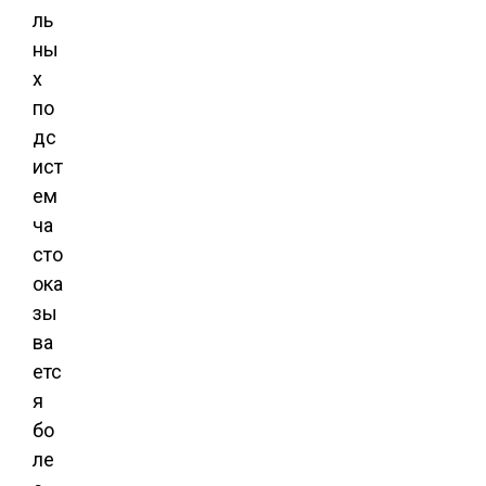
ль
ны
х
по
дс
ист
ем
ча
сто
ока
зы
ва
етс
я
бо
ле