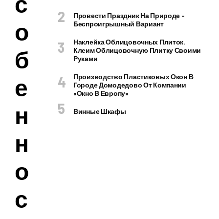
с
Провести Праздник На Природе –
о
Беспроигрышный Вариант
Наклейка Облицовочных Плиток.
б
Клеим Облицовочную Плитку Своими
Руками
Производство Пластиковых Окон В
е
Городе Домодедово От Компании
«Окно В Европу»
н
Винные Шкафы
н
о
с