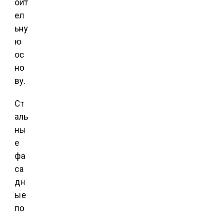
оит
ел
ьну
ю
ос
но
ву.
Ст
аль
ны
е
фа
са
дн
ые
по