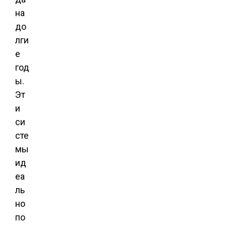
на
до
лги
е
год
ы.
Эт
и
си
сте
мы
ид
еа
ль
но
по