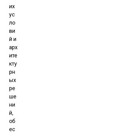
их
ус
ло
ви
й и
арх
ите
кту
рн
ых
ре
ше
ни
й,
об
ес