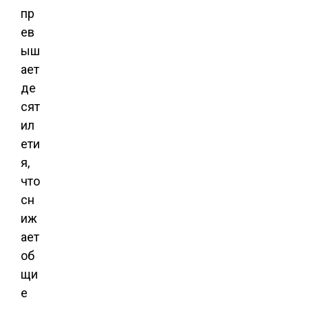
пр
ев
ыш
ает
де
сят
ил
ети
я,
что
сн
иж
ает
об
щи
е