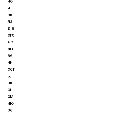
но
и
вк
ла
д в
его
до
лго
ве
чн
ост
ь,
эк
он
ом
ию
ре