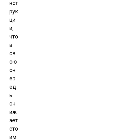
нст
рук
ци
и,
что
в
св
ою
оч
ер
ед
ь
сн
иж
ает
сто
им