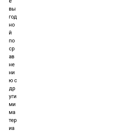
е
вы
год
но
й
по
ср
ав
не
ни
ю с
др
уги
ми
ма
тер
иа