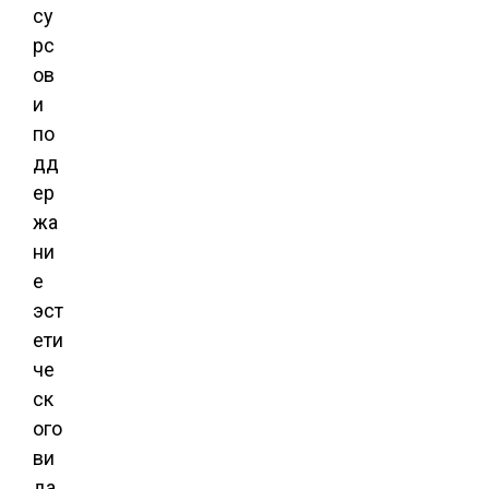
су
рс
ов
и
по
дд
ер
жа
ни
е
эст
ети
че
ск
ого
ви
да