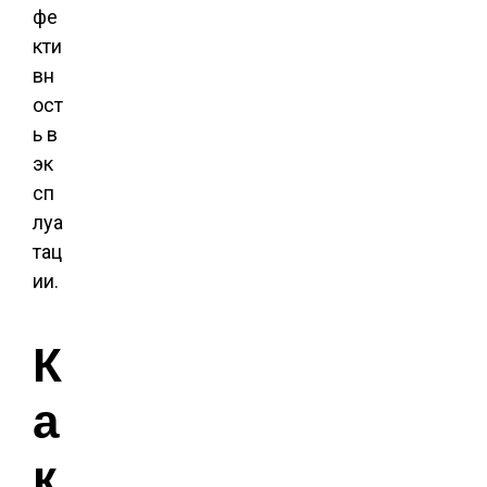
фе
кти
вн
ост
ь в
эк
сп
луа
тац
ии.
К
а
к