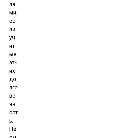
ла
ми,
ес
ли
уч
ит
ыв
ать
их
до
лго
ве
чн
ост
ь.
Не
см