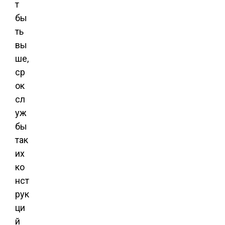
т
бы
ть
вы
ше,
ср
ок
сл
уж
бы
так
их
ко
нст
рук
ци
й