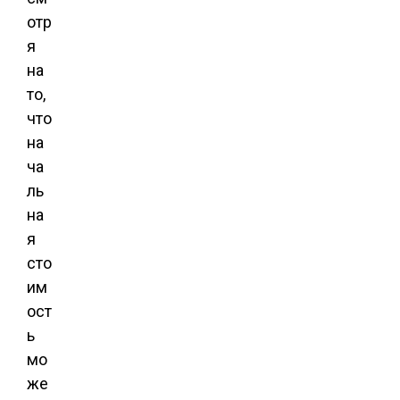
отр
я
на
то,
что
на
ча
ль
на
я
сто
им
ост
ь
мо
же