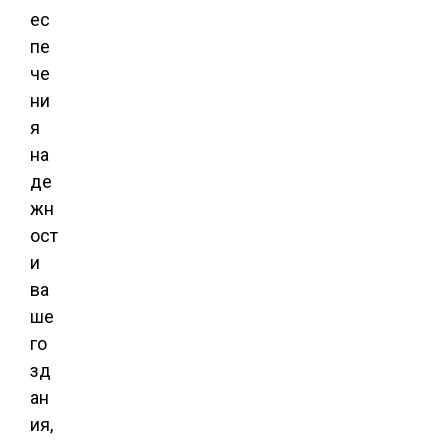
ес
пе
че
ни
я
на
де
жн
ост
и
ва
ше
го
зд
ан
ия,