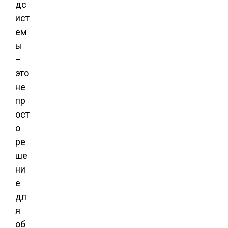
дс
ист
ем
ы
–
это
не
пр
ост
о
ре
ше
ни
е
дл
я
об