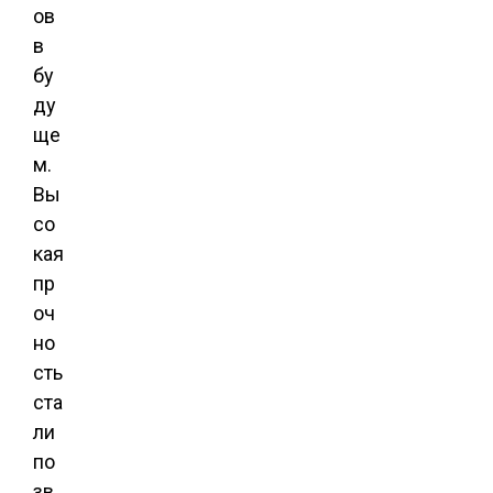
ов
в
бу
ду
ще
м.
Вы
со
кая
пр
оч
но
сть
ста
ли
по
зв