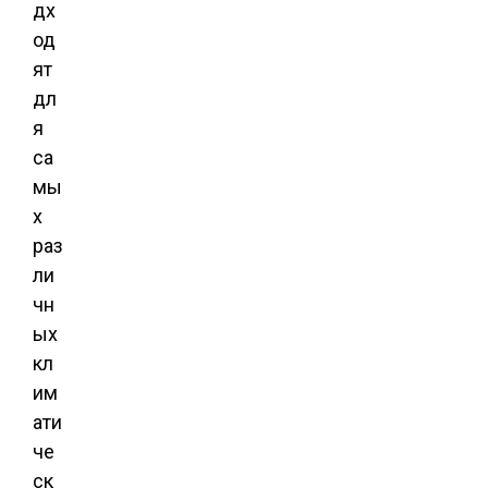
дх
од
ят
дл
я
са
мы
х
раз
ли
чн
ых
кл
им
ати
че
ск