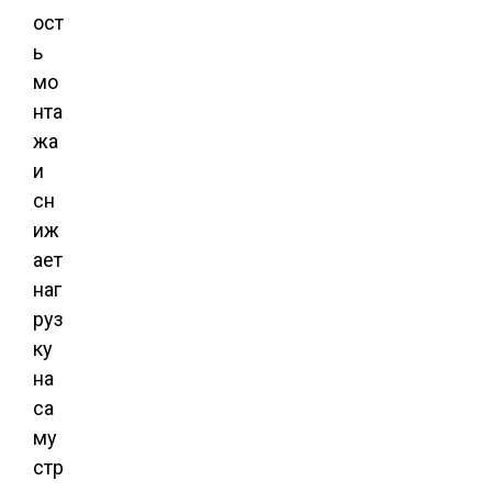
ост
ь
мо
нта
жа
и
сн
иж
ает
наг
руз
ку
на
са
му
стр