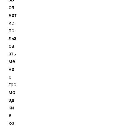
ол
яет
ис
по
льз
ов
ать
ме
не
е
гро
мо
зд
ки
е
ко