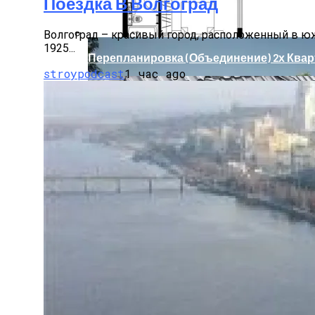
Поездка В Волгоград
Волгоград – красивый город, расположенный в южно
1925...
Перепланировка (объединение) 2х Квар
stroypodcast
1 час ago
Отдых В Красноярске
Влияние Ветровой Нагрузки На Алюми