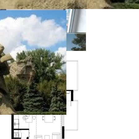
садными Системами
рами Для Защиты