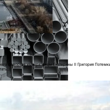
изоляцией Под Ключ
его фаворита императрицы Екатерины II Григория Потемки
ть...
ение