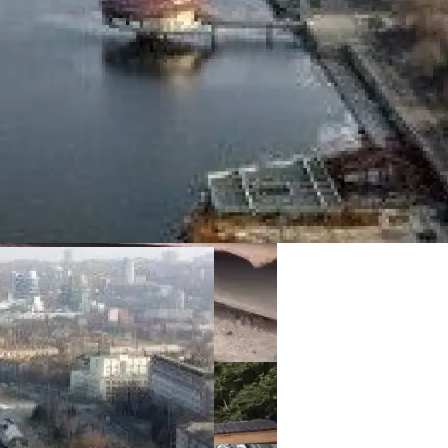
ой Штукатуркой
иала