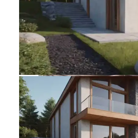
Выбор Однокомнатной Квартиры
Один День В Москве
Восстановление Фасадов С Декоративн
Лист Стальной Б/у: Особенности Матер