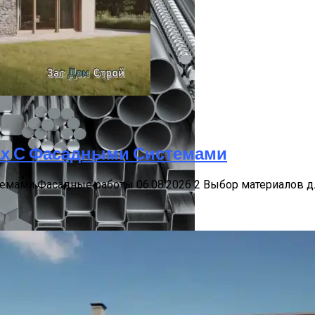
шин
ах С Фасадными Системами
изоляцией Под Ключ
темами Фасадные работы 06.08.2026 2 Выбор материалов 
ение