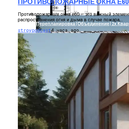
ПРОТИВОПОЖАРНЫЕ ОКНА Е60
Противопожарные окна е60 — это важный элемент
распространения огня и дыма в случае пожара,...
Перепланировка (объединение) 2х Квар
stroypodcast
4 часа ago
Курорты Казахстана. Боровое
Влияние Ветровой Нагрузки На Алюми