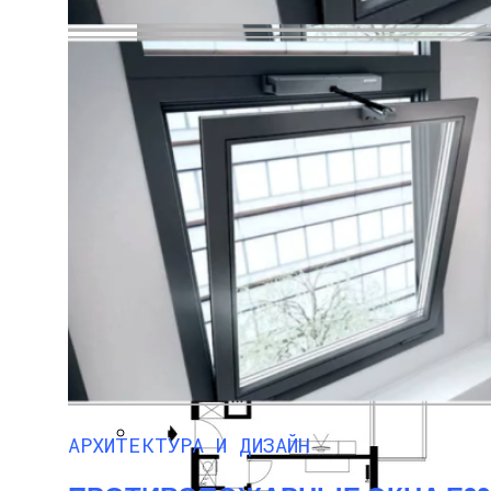
Акустический Комфорт В Офисах С Фа
ПРОТИВОПОЖАРНЫЕ ОКНА Е60
Поездка В Волковыск
АРХИТЕКТУРА И ДИЗАЙН
Нанесение Гидроизоляции С Микросфе