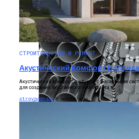
Поездка На Великолепный Курорт Мор
СТРОИТЕЛЬСТВО И РЕМОНТ
Акустический Комфорт В Офис
Монтаж Фасада С Вентиляцией И Гидро
Акустический комфорт в офисах с фасадными сис
для создания акустического комфорта в...
stroypodcast
8 часов ago
Лист Сталь 40Х: Особенности И Примен