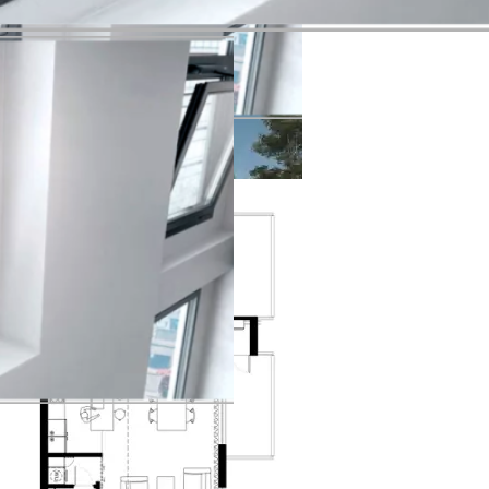
садными Системами
рами Для Защиты