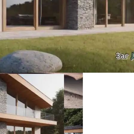
ой Штукатуркой
иала