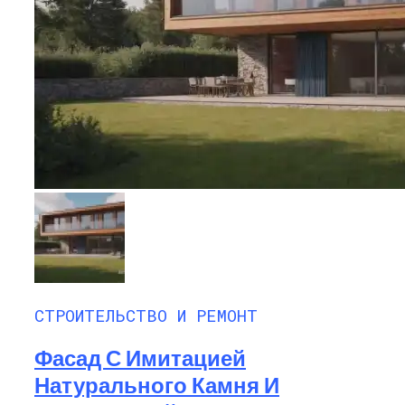
СТРОИТЕЛЬСТВО И РЕМОНТ
Фасад С Имитацией
Натурального Камня И