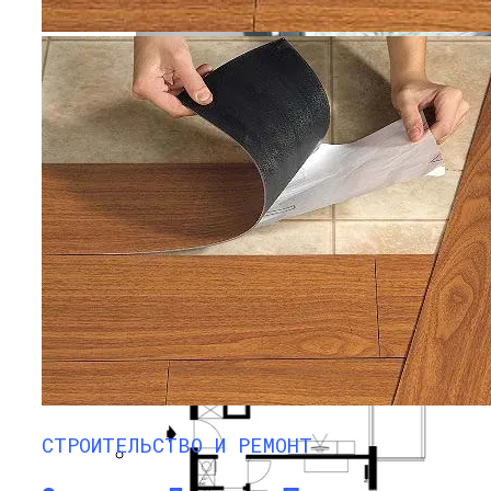
Oчиcтить Лaминaт Пocлe Peмoнтa —
Cpeдcтвa И Cпocoбы
ПРОТИВОПОЖАРНЫЕ ОКНА Е60
В Таиланд За СПА Процедурами
СТРОИТЕЛЬСТВО И РЕМОНТ