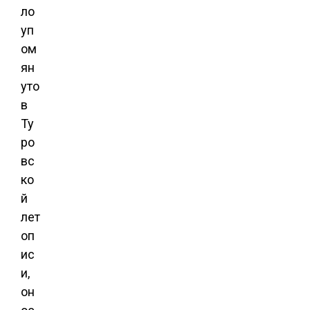
ло
уп
ом
ян
уто
в
Ту
ро
вс
ко
й
лет
оп
ис
и,
он