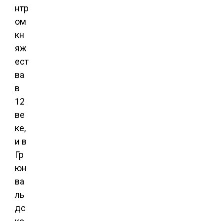
нтр
ом
кн
яж
ест
ва
в
12
ве
ке,
и в
Гр
юн
ва
ль
дс