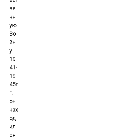
ве
нн
ую
Во
йн
у
19
41-
19
45г
г.
он
нах
од
ил
ся