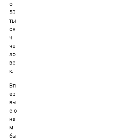
о
50
ты
ся
ч
че
ло
ве
к.
Вп
ер
вы
е о
не
м
бы