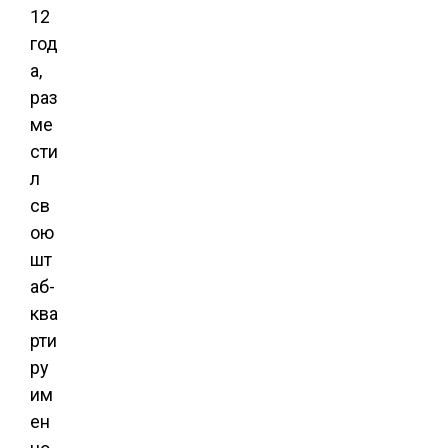
12
год
а,
раз
ме
сти
л
св
ою
шт
аб-
ква
рти
ру
им
ен