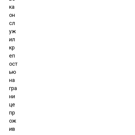
ка
он
сл
уж
ил
кр
еп
ост
ью
на
гра
ни
це
пр
ож
ив