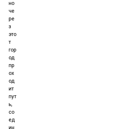
но
че
ре
з
это
т
гор
од
пр
ох
од
ит
пут
ь,
со
ед
ин