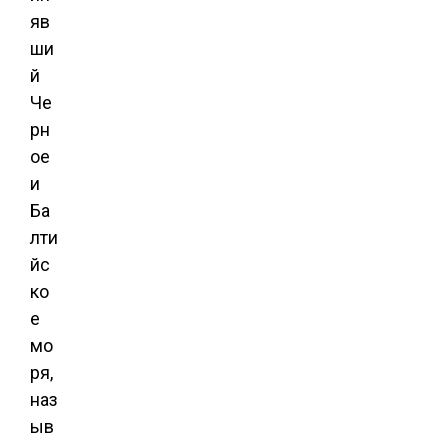
яв
ши
й
Че
рн
ое
и
Ба
лти
йс
ко
е
мо
ря,
наз
ыв