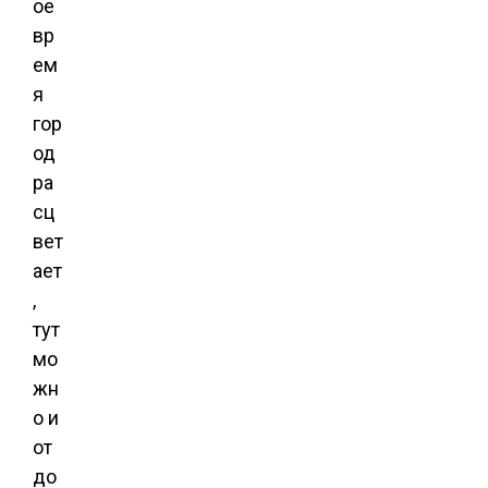
ое
вр
ем
я
гор
од
ра
сц
вет
ает
,
тут
мо
жн
о и
от
до