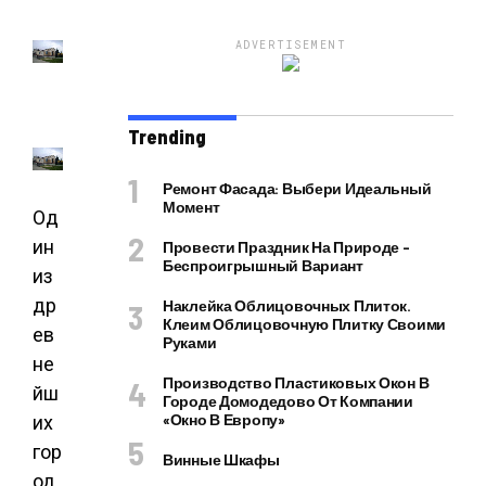
ADVERTISEMENT
Trending
Ремонт Фасада: Выбери Идеальный
Момент
Од
ин
Провести Праздник На Природе –
Беспроигрышный Вариант
из
др
Наклейка Облицовочных Плиток.
Клеим Облицовочную Плитку Своими
ев
Руками
не
Производство Пластиковых Окон В
йш
Городе Домодедово От Компании
«Окно В Европу»
их
гор
Винные Шкафы
од