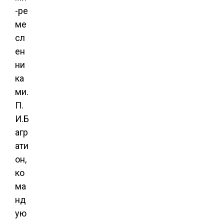
-ре
ме
сл
ен
ни
ка
ми.
П.
И.Б
агр
ати
он,
ко
ма
нд
ую