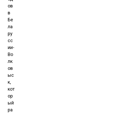
ов
в
Бе
ла
ру
сс
ии-
Во
лк
ов
ыс
к,
кот
ор
ый
ра