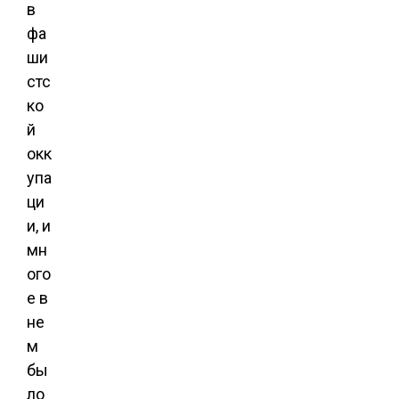
в
фа
ши
стс
ко
й
окк
упа
ци
и, и
мн
ого
е в
не
м
бы
ло