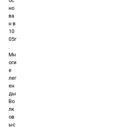
ос
но
ва
н в
10
05г
.
Мн
оги
е
лег
ен
ды
Во
лк
ов
ыс