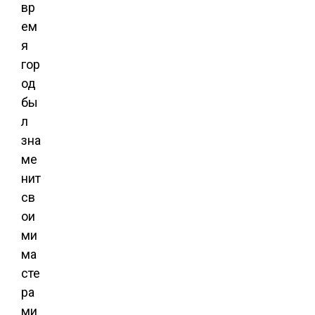
вр
ем
я
гор
од
бы
л
зна
ме
нит
св
ои
ми
ма
сте
ра
ми