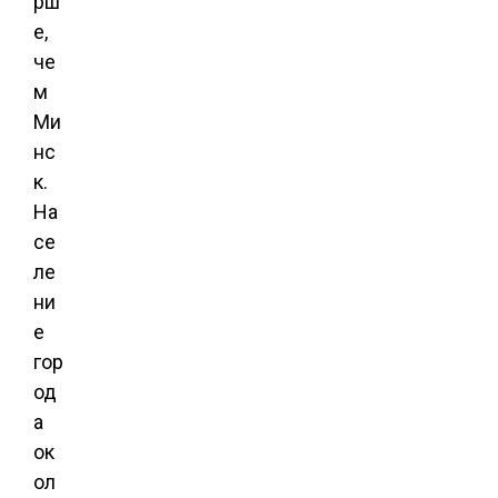
рш
е,
че
м
Ми
нс
к.
На
се
ле
ни
е
гор
од
а
ок
ол