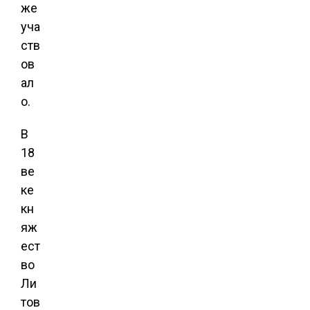
же
уча
ств
ов
ал
о.
В
18
ве
ке
кн
яж
ест
во
Ли
тов