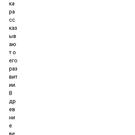
ка
ра
сс
каз
ыв
аю
т о
его
раз
вит
ии.
В
др
ев
ни
е
ве