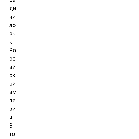
ди
ни
ло
сь
к
Ро
сс
ий
ск
ой
им
пе
ри
и.
В
то