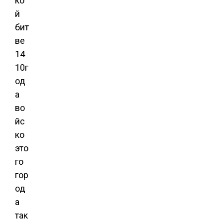
ко
й
бит
ве
14
10г
од
а
во
йс
ко
это
го
гор
од
а
так