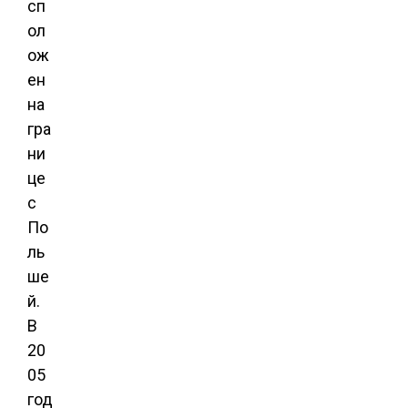
сп
ол
ож
ен
на
гра
ни
це
с
По
ль
ше
й.
В
20
05
год