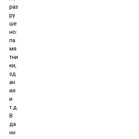
раз
ру
ше
но:
па
мя
тни
ки,
зд
ан
ия
и
т.д.
В
да
нн