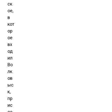
ск
ое,
в
кот
ор
ое
вх
од
ил
Во
лк
ов
ыс
к,
пр
ис
ое