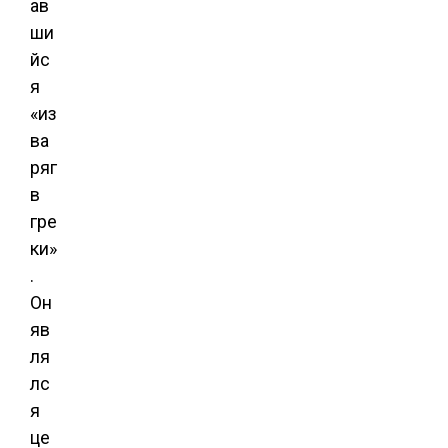
ав
ши
йс
я
«из
ва
ряг
в
гре
ки»
.
Он
яв
ля
лс
я
це