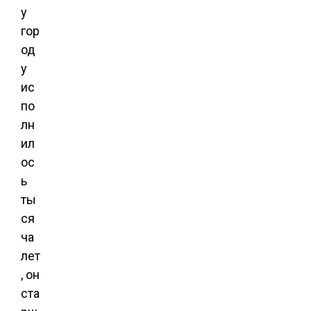
у
гор
од
у
ис
по
лн
ил
ос
ь
ты
ся
ча
лет
, он
ста