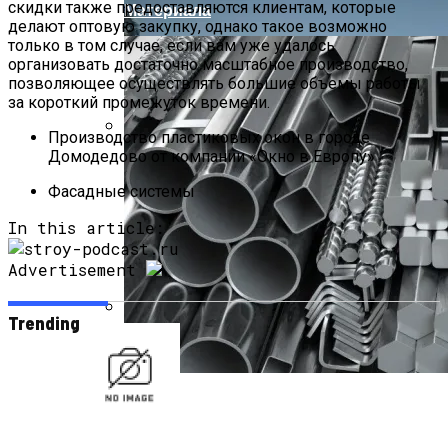
скидки также предоставляются клиентам, которые
Материала
делают оптовую закупку, однако такое возможно
только в том случае, если вам уже удалось
организовать достаточно масштабное производство,
позволяющее осуществлять большие объемы работы
за короткий промежуток времени.
Производство пластиковых окон в городе
Домодедово от компании «Окно в Европу»
Отдых В Днепропетровске
Фасадные системы
In this article:
Advertisement
Trending
Влияние Ветровой Нагрузки На
Алюминиевые Конструкции
Лист Сталь 40Х: Особенности И
Применение