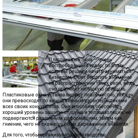
Решения Для Скрытого Водоотвода В
Фасадах Современных Зданий
Перепланировка (объединение) 2х
Квартир В Одну
Пластиковые окна — очень
востребованный товар, поэтому
если вы решили начать заниматься
бизнесом, стоит обратить внимание
на распространение таких окон, ведь
Озеро Нясиярви, Финляндия
оно принесет неплохую прибыль.
Пластиковые окна устанавливают повсеместно, так как
они превосходят по качественным характеристиками
всех своих конкурентов. Они способны обеспечить
хороший уровень защиты от шума и теплоизоляции, не
подвергаются различным деформациям, таким как
гниение, чего не скажешь об их деревянных аналогах.
Акустический Комфорт В Офисах С
Фасадными Системами
Для того, чтобы организовать производство