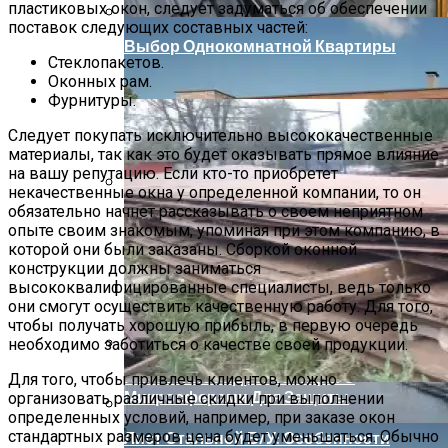
пластиковых окон, следует задуматься об обеспечении
поставок следующих составных частей:
Выбор Однокомнатной Квартиры
Стеклопакетов.
Оконных рам.
Фурнитуры.
Следует покупать исключительно высококачественные
материалы, так как это будет оказывать прямое влияние
на вашу репутацию. Если кто-то приобретет
некачественные окна у определенной компании, то он
обязательно начнет рассказывать о своем неприятном
Поездка В Волгоград
опыте своим знакомым, упоминая при этом компанию, в
которой они были заказаны. Сборкой оконной
конструкции должны заниматься
высококвалифицированные специалисты, ведь только
они смогут осуществить качественную работу. Для того,
чтобы получать хорошую прибыль, в первую очередь
необходимо заботиться о качестве своей продукции.
Нанесение Гидроизоляции С
Для того, чтобы привлечь клиентов, можно
Микросферами Для Защиты
организовать различные скидки при выполнении
определенных условий, например, при заказе окон
стандартных размеров цена будет уменьшаться. Обычно
Лист Стальной Б/у: Особенности