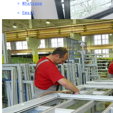
Whatsapp
Как Предотвратить Намокание И
Email
Разрушение Цоколя
ПРОТИВОПОЖАРНЫЕ ОКНА Е60
В Таиланд За СПА Процедурами