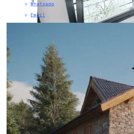
Whatsapp
Как Подключить Блютуз-Наушники К Но
Email
ПРОТИВОПОЖАРНЫЕ ОКНА Е60
В Таиланд За СПА Процедурами
Использование CAM Модуля Для Телеви