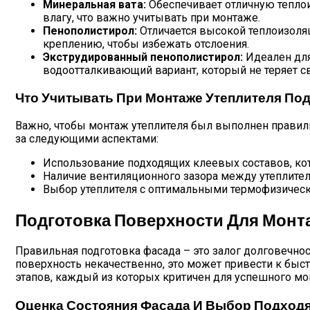
Минеральная вата:
Обеспечивает отличную теплои
влагу, что важно учитывать при монтаже.
Пенополистирол:
Отличается высокой теплоизоляц
креплению, чтобы избежать отслоения.
Экструдированный пенополистирол:
Идеален для
водоотталкивающий вариант, который не теряет с
Что Учитывать При Монтаже Утеплителя По
Важно, чтобы монтаж утеплителя был выполнен правильн
за следующими аспектами:
Использование подходящих клеевых составов, кото
Наличие вентиляционного зазора между утеплител
Выбор утеплителя с оптимальными термофизически
Подготовка Поверхности Для Монт
Правильная подготовка фасада – это залог долговечнос
поверхность некачественно, это может привести к бы
этапов, каждый из которых критичен для успешного мо
Оценка Состояния Фасада И Выбор Подход