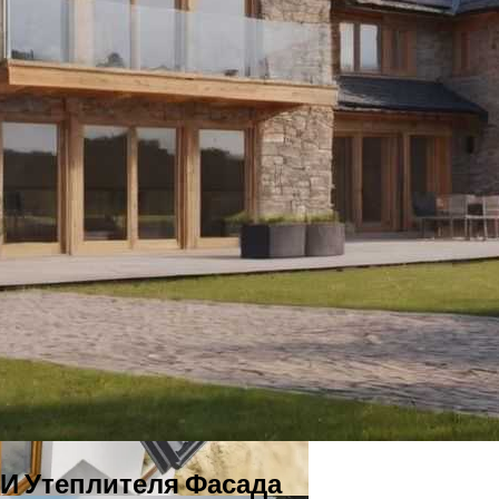
тир В Одну
шение Цоколя
И Утеплителя Фасада