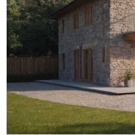
Отдых В Днепропетровске
Акустический Комфорт В Офисах С Фа
Лист Сталь 40Х: Особенности И Примен