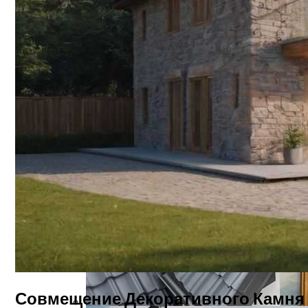
Перепланировка (объединение) 2х Квар
Озеро Нясиярви, Финляндия
Как Предотвратить Намокание И Разру
Совмещение Декоративного Камня 