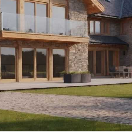
садными Системами
ение