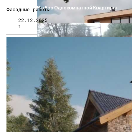
Выбор Однокомнатной Квартиры
Фасадные работы
22.12.2025
1
Поездка В Волгоград
Решения Для Скрытого Водоотвода В 
Лист Стальной Б/у: Особенности Матер