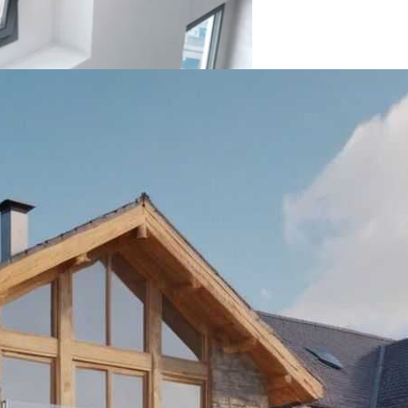
утбуку
зора