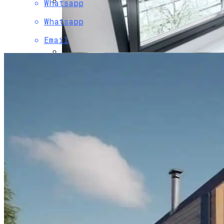
Whatsapp
Использование CAM Модуля Для
Whatsapp
Телевизора
Email
ПРОТИВОПОЖАРНЫЕ ОКНА Е60
В Таиланд За СПА Процедурами