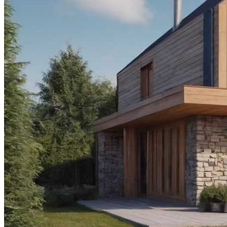
Материала
Отдых В Днепропетровске
Нанесение Гидроизоляции С
Микросферами Для Защиты
Лист Сталь 40Х: Особенности И
Применение