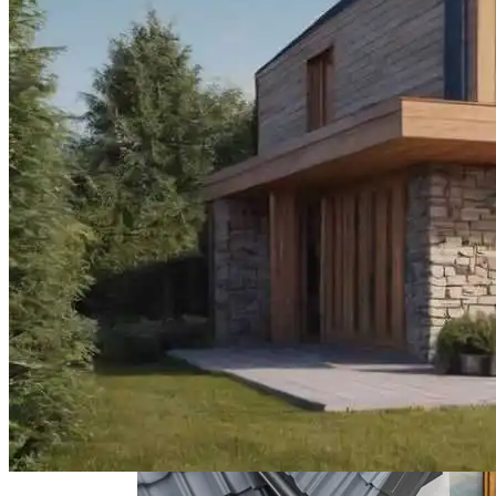
Как Предотвратить Намокание И
Разрушение Цоколя
Перепланировка (объединение) 2х
Квартир В Одну
Озеро Нясиярви, Финляндия
Решения Для Скрытого Водоотвода В
Фасадах Современных Зданий