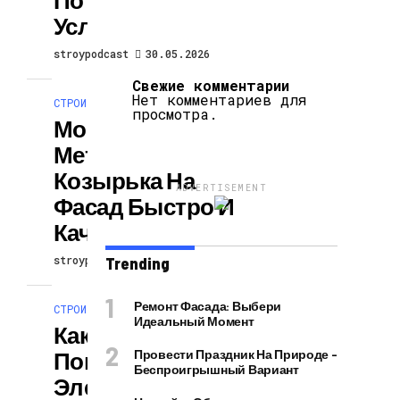
Условиям
stroypodcast
30.05.2026
Свежие комментарии
Нет комментариев для
СТРОИТЕЛЬСТВО И РЕМОНТ
просмотра.
Монтаж
Металлического
Козырька На
ADVERTISEMENT
Фасад Быстро И
Качественно
stroypodcast
30.05.2026
Trending
Ремонт Фасада: Выбери
СТРОИТЕЛЬСТВО И РЕМОНТ
Идеальный Момент
Как Заменить
Повреждённый
Провести Праздник На Природе –
Беспроигрышный Вариант
Элемент