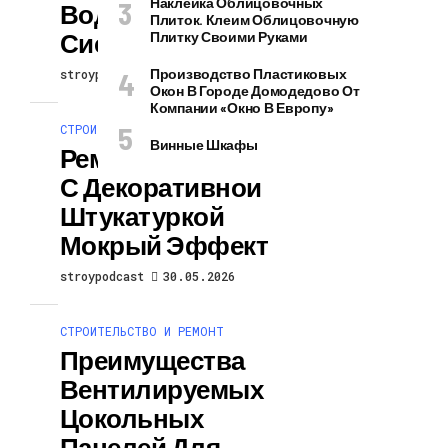
Наклейка Облицовочных
Водосточной
Плиток. Клеим Облицовочную
Системы
Плитку Своими Руками
Производство Пластиковых
stroypodcast
30.05.2026
Окон В Городе Домодедово От
Компании «Окно В Европу»
СТРОИТЕЛЬСТВО И РЕМОНТ
Винные Шкафы
Ремонт Фасада
С Декоративной
Штукатуркой
Мокрый Эффект
stroypodcast
30.05.2026
СТРОИТЕЛЬСТВО И РЕМОНТ
Преимущества
Вентилируемых
Цокольных
Панелей Для