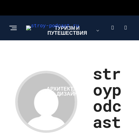
ТУРИЗМ И
ПУТЕШЕСТВИЯ
СТРОИТЕЛЬСТВО И
РЕМОНТ
str
oyp
АРХИТЕКТУРА И
ДИЗАЙН
odc
ast