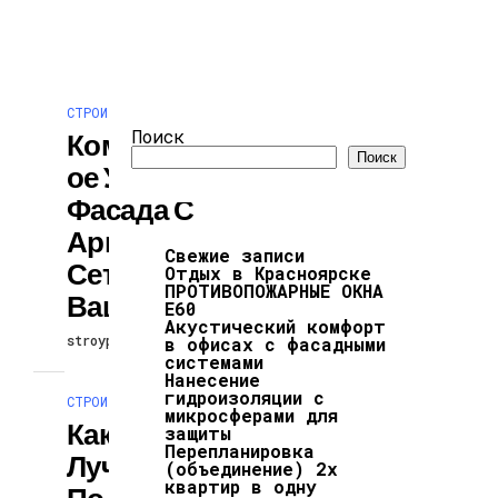
СТРОИТЕЛЬСТВО И РЕМОНТ
Поиск
Комбинированн
Поиск
Ое Утепление
Фасада С
Армирующей
Свежие записи
Сеткой Для
Отдых в Красноярске
ПРОТИВОПОЖАРНЫЕ ОКНА
Вашего Дома
Е60
Акустический комфорт
stroypodcast
30.05.2026
в офисах с фасадными
системами
Нанесение
гидроизоляции с
СТРОИТЕЛЬСТВО И РЕМОНТ
микросферами для
Как Выбрать
защиты
Перепланировка
Лучший Бренд
(объединение) 2х
квартир в одну
По Гарантийным