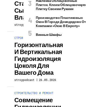
Наклейка Облицовочных
Старом Доме От
Плиток. Клеим Облицовочную
Сырости И
Плитку Своими Руками
Влаги
Производство Пластиковых
Окон В Городе Домодедово От
stroypodcast
26.05.2026
Компании «Окно В Европу»
Винные Шкафы
СТРОИТЕЛЬСТВО И РЕМОНТ
Горизонтальная
И Вертикальная
Гидроизоляция
Цоколя Для
Вашего Дома
stroypodcast
26.05.2026
СТРОИТЕЛЬСТВО И РЕМОНТ
Совмещение
Гидроизоляции