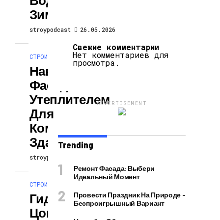
Зимой
stroypodcast
26.05.2026
Свежие комментарии
Нет комментариев для
СТРОИТЕЛЬСТВО И РЕМОНТ
просмотра.
Навесные
Фасады С
Утеплителем
ADVERTISEMENT
Для
Коммерческих
Зданий
Trending
stroypodcast
26.05.2026
Ремонт Фасада: Выбери
Идеальный Момент
СТРОИТЕЛЬСТВО И РЕМОНТ
Гидроизоляция
Провести Праздник На Природе –
Беспроигрышный Вариант
Цоколя В