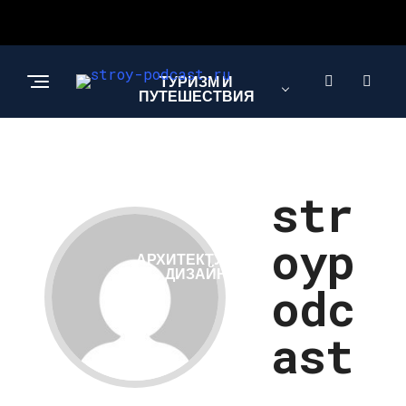
ТУРИЗМ И
ПУТЕШЕСТВИЯ
СТРОИТЕЛЬСТВО И
РЕМОНТ
str
oyp
АРХИТЕКТУРА И
ДИЗАЙН
odc
ast