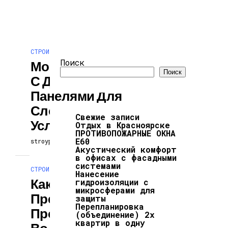
СТРОИТЕЛЬСТВО И РЕМОНТ
Поиск
Монтаж Фасада
Поиск
С Деревянными
Панелями Для
Сложных
Свежие записи
Условий
Отдых в Красноярске
ПРОТИВОПОЖАРНЫЕ ОКНА
Е60
stroypodcast
27.05.2026
Акустический комфорт
в офисах с фасадными
системами
СТРОИТЕЛЬСТВО И РЕМОНТ
Нанесение
Как
гидроизоляции с
микросферами для
Предотвратить
защиты
Перепланировка
Промерзание
(объединение) 2х
квартир в одну
Водостока